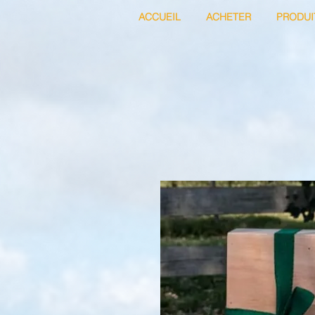
ACCUEIL
ACHETER
PRODUI