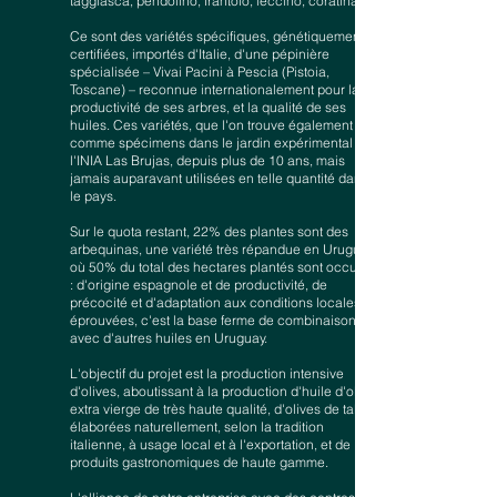
taggiasca, pendolino, frantoio, leccino, coratina.
Ce sont des variétés spécifiques, génétiquement
certifiées, importés d'Italie, d'une pépinière
spécialisée – Vivai Pacini à Pescia (Pistoia,
Toscane) – reconnue internationalement pour la
productivité de ses arbres, et la qualité de ses
huiles. Ces variétés, que l'on trouve également
comme spécimens dans le jardin expérimental de
l'INIA Las Brujas, depuis plus de 10 ans, mais
jamais auparavant utilisées en telle quantité dans
le pays.
Sur le quota restant, 22% des plantes sont des
arbequinas, une variété très répandue en Uruguay,
où 50% du total des hectares plantés sont occupés
: d'origine espagnole et de productivité, de
précocité et d'adaptation aux conditions locales
éprouvées, c'est la base ferme de combinaisons
avec d'autres huiles en Uruguay.
L'objectif du projet est la production intensive
d'olives, aboutissant à la production d'huile d'olive
extra vierge de très haute qualité, d'olives de table
élaborées naturellement, selon la tradition
italienne, à usage local et à l'exportation, et de
produits gastronomiques de haute gamme.