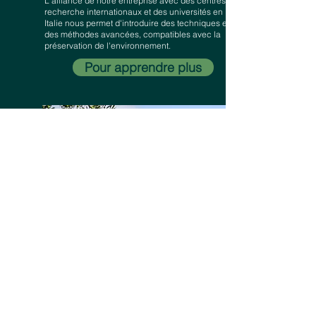
L'alliance de notre entreprise avec des centres de
recherche internationaux et des universités en
Italie nous permet d'introduire des techniques et
des méthodes avancées, compatibles avec la
préservation de l'environnement.
Pour apprendre plus
CAMINO REAL, RUTA
, SAUCE DE CASUPA, CASUPA, FLORIDA
40
- URUGUAY