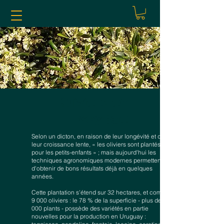
Oliviers en
voyage
Selon un dicton, en raison de leur longévité et de
leur croissance lente, « les oliviers sont plantés
pour les petits-enfants » ; mais aujourd'hui les
techniques agronomiques modernes permettent
d'obtenir de bons résultats déjà en quelques
années.
Cette plantation s'étend sur 32 hectares, et compte
9 000 oliviers : le 78 % de la superficie - plus de 7
000 plants - possède des variétés en partie
nouvelles pour la production en Uruguay :