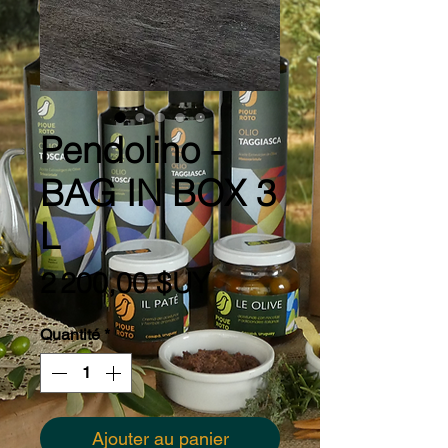
Pendolino -
BAG IN BOX 3
L
Prix
2 200,00 $UY
Quantité
*
Ajouter au panier