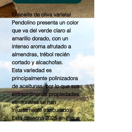
El aceite de oliva varietal
Pendolino presenta un color
que va del verde claro al
amarillo dorado, con un
intenso aroma afrutado a
almendras, trébol recién
cortado y alcachofas.
Esta variedad es
principalmente polinizadora
de aceitunas, por lo que sus
extraordinarias propiedades
sensoriales se han
injustamente trascurado.
Esta cosecha 2025 en Pique
Roto hemos decidido